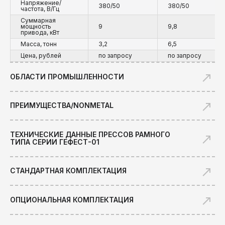
Напряжение/
380/50
380/50
частота, В/Гц
ПРЕСС ГЕФЕСТ-400.01 ДЛЯ
ПРЕССОВАНИЯ
Суммарная
мощность
9
9,8
НЕМЕТАЛЛИЧЕСКИХ И
привода, кВт
КОМПОЗИЦИОННЫХ
Масса, тонн
3,2
6,5
МАТЕРИАЛОВ
Цена, рублей
по запросу
по запросу
ОБЛАСТИ ПРОМЫШЛЕННОСТИ
ПРЕИМУЩЕСТВА/NONMETAL
ТЕХНИЧЕСКИЕ ДАННЫЕ ПРЕССОВ РАМНОГО
ТИПА СЕРИИ ГЕФЕСТ-01
СМОТРЕТЬ НА
СТАНДАРТНАЯ КОМПЛЕКТАЦИЯ
СМОТРЕТЬ НА
ОПЦИОНАЛЬНАЯ КОМПЛЕКТАЦИЯ