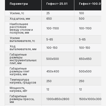
Параметры
Гефест-25.01
Гефест-100.01
Усилие, тс
25
100
Ход штока, мм
650
500
Наибольшее
расстояние
100-1100
100-1100
между столом и
ползуном, мм
Усилие
5-65
5-65
выталкивателя, тс
Ход
100-150
100-150
выталкивателя, мм
Габаритные
размеры
500х500
650х650
инструментальных
плит, мм
Габаритные
размеры плит
450х400
500х500
нагрева, мм
Температура
250
250
нагрева, градусов
Мощность
12
12
нагрева, кВт
Габаритные
размеры пресса,
1300х850х2800
1500х1000х3000
мм
ВИДЕОМАТЕРИАЛЫ