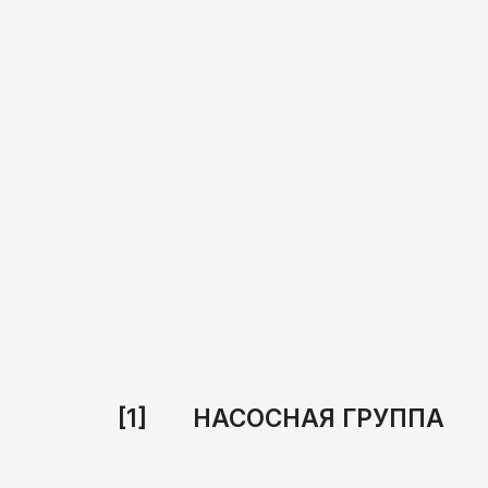
[1] НАСОСНАЯ ГРУППА
[2] ГРУППА КЛАПАНОВ И РАС
[3] РУКАВА РВД, ФИТИНГИ, Ш