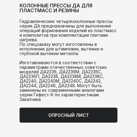
КОЛОННЫЕ ПРЕССЫ ДА ДЛЯ
ПЛАСТМАСС И РЕЗИНЫ
Гидравлические четырёхколонные прессы
серии ДА предназначены для выполнения
операций формования изделий из пластмасс
и композитов при комплектации плитами
нагрева.
По спецзаказу могут изготовлены в
исполнении для штамповки, вытяжки и
глубокой вытяжки металла.
Изготавливаются в соответствии с
параметрами отечественных советских
моделей ДА2236, ДА2236М, ДА2236С,
ДА2236П, ДА2238, ДА2238М, ДА2238С,
ДА2240, ДА2240М, ДА2240С, ДА2242,
ДА2244, ДА2246, ДА2248. Могут быть
заменены их современными аналогами
серии Гефест-К по характеристикам
Заказчика.
ОПРОСНЫЙ ЛИСТ