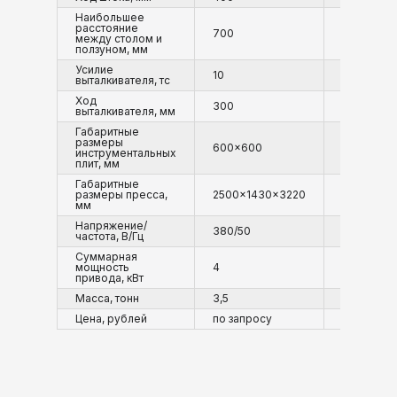
Наибольшее
расстояние
700
800
между столом и
СМОТРЕТЬ НА
ползуном, мм
Усилие
10
15
выталкивателя, тс
Ход
300
300
выталкивателя, мм
Габаритные
размеры
600x600
600x600
инструментальных
плит, мм
Габаритные
размеры пресса,
2500x1430x3220
2500x140
мм
Напряжение/
380/50
380/50
частота, В/Гц
Суммарная
мощность
4
5,5
привода, кВт
Масса, тонн
3,5
5,5
Цена, рублей
по запросу
по запрос