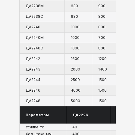
ДА2238М
630
900
1500
ДА2238С
630
800
1600
ДА2240
1000
800
1400
ДА2240М
1000
700
1200
ВИДЕОМАТЕРИАЛЫ
ДА2240С
1000
800
1400
ГИДРАВЛИЧЕСКИЙ КОЛОННЫЙ
ПРЕСС ГЕФЕСТ1600К, АНАЛОГ
ДА2242
1600
1200
1200
ДА2242
ДА2243
2000
1400
2000
ДА2244
2500
1500
2000
ДА2246
4000
1500
2000
ДА2248
5000
1500
2000
Параметры
ДА2226
ДА2228
Усилие, тс
40
63
Ход штока, мм
400
500
СМОТРЕТЬ НА