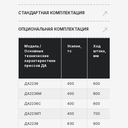
СТАНДАРТНАЯ КОМПЛЕКТАЦИЯ
ОПЦИОНАЛЬНАЯ КОМПЛЕКТАЦИЯ
Модель /
Усилие,
Ход
Наиб
Основные
тс
штока,
расс
технические
мм
межд
характеристики
стол
прессов ДА
полз
мм
ДА2236
400
600
1000
ДА2236М
400
800
1250
ДА2236С
400
600
1100
ДА2236П
400
700
1300
ДА2238
630
900
1500