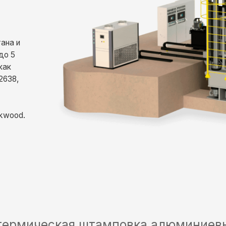
ическая штамповка алюминиевых и тит
еской штамповки алюминиевых и титано