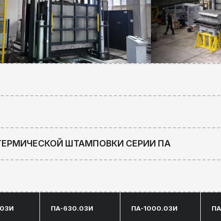
ИЧЕСКОЙ ШТАМПОВКИ СЕРИИ ПА
ПА-630.03И
ПА-1000.03И
ПА-1600.03И
630
1000
1600
500-1200
800-1600
800-1600
600-2000
1200-3200
1200-3200
1600х1600
1800х1800
1800х1800
00
7000х7600х7500
7500х7800х8000
8000х7900х850