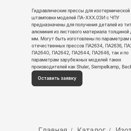
штамповки моделей ПА-ХХХ.03И с ЧПУ
предназначены для получения деталей из титана и
алюминия из листового материала толщиной до 5
мм. Могут быть изготовлены по параметрам как
отечественных прессов ПА2634, ПА2636, ПА2638,
ПА2640, ПА2642, ПА2644, ПА2646, так и по
параметрам зарубежных моделей таких
производителей как Shuler, Siempelkamp, Beckwood.
Оставить заявку
Главная
Каталог
Изотерм
/
/
Прессы для изотермич