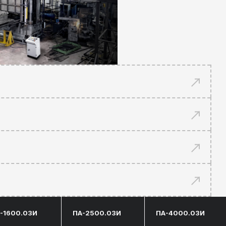
ПА-2500.03И
ПА-4000.03И
2500
4000
800-1600
800-1600
1200-3200
1200-3200
2000х2000
2500х2500
0
9000х8000х9000
11000х8200х9700