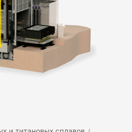
ановых сплавов
/
вых сплавов