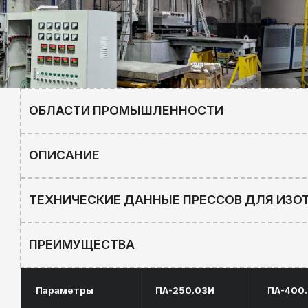
ОПИСАНИЕ
ТЕХНИЧЕСКИЕ ДАННЫЕ ПРЕССОВ ДЛЯ ИЗОТЕРМ
ПРЕИМУЩЕСТВА
Параметры
ПА-250.03И
ПА-400.03И
Усилие ползунка,
250
400
тс
Ход ползунка, мм
500-1200
500-1200
Наибольшее
расстояние между
600-2000
600-2000
столом и
ползунком, мм
Габаритные
размеры
1000х1000
1600х1000
инструментальных
плит, мм
Габаритные
размеры пресса,
6300х7000х6500
6300х7400х70
мм